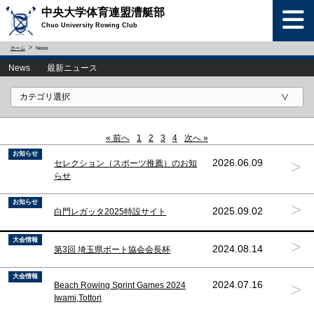
中央大学体育連盟漕艇部
Chuo University Rowing Club
ホーム
News
News 最新ニュース
« 前へ
1
2
3
4
次へ »
お知らせ
>
2026.06.09
セレクション（スポーツ推薦）のお知
らせ
お知らせ
>
2025.09.02
白門レガッタ2025特設サイト
大会情報
>
2024.08.14
第3回 埼玉県ボート協会会長杯
大会情報
>
2024.07.16
Beach Rowing Sprint Games 2024
Iwami,Tottori