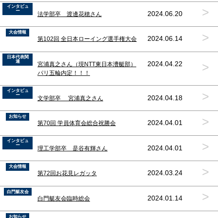
インタビュ
>
ー
2024.06.20
法学部卒 渡邊花穂さん
大会情報
>
2024.06.14
第102回 全日本ローイング選手権大会
日本代表関
連
>
2024.04.22
宮浦真之さん（現NTT東日本漕艇部）
パリ五輪内定！！！
インタビュ
>
ー
2024.04.18
文学部卒 宮浦真之さん
お知らせ
>
2024.04.01
第70回 学員体育会総合祝勝会
インタビュ
>
ー
2024.04.01
理工学部卒 是谷有輝さん
大会情報
>
2024.03.24
第72回お花見レガッタ
白門艇友会
>
2024.01.14
白門艇友会臨時総会
お知らせ