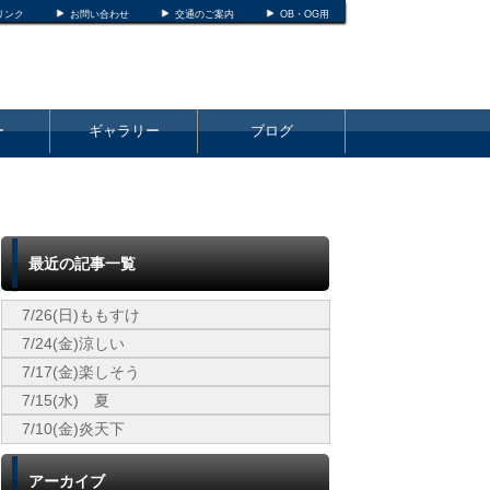
リンク
お問い合わせ
交通のご案内
OB・OG用
ー
ギャラリー
ブログ
最近の記事一覧
7/26(日)ももすけ
7/24(金)涼しい
7/17(金)楽しそう
7/15(水) 夏
7/10(金)炎天下
アーカイブ