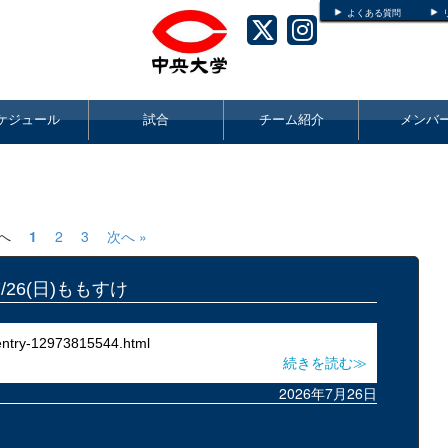
よくある質問
ケジュール
試合
チーム紹介
メンバ
前へ
1
2
3
次へ »
7/26(日)ももすけ
entry-12973815544.html
続きを読む≫
2026年7月26日