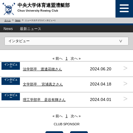
中央大学体育連盟漕艇部
Chuo University Rowing Club
ホーム
News
ニュースカテゴリ(インタビュー)
News 最新ニュース
« 前へ
1
次へ »
インタビュ
>
ー
2024.06.20
法学部卒 渡邊花穂さん
インタビュ
>
ー
2024.04.18
文学部卒 宮浦真之さん
インタビュ
>
ー
2024.04.01
理工学部卒 是谷有輝さん
« 前へ
1
次へ »
CLUB SPONSOR