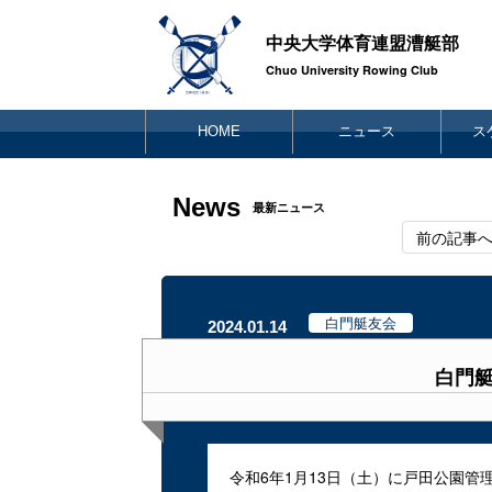
中央大学体育連盟漕艇部
Chuo University Rowing Club
HOME
ニュース
ス
News
最新ニュース
前の記事
白門艇友会
2024.01.14
白門
令和6年1月13日（土）に戸田公園