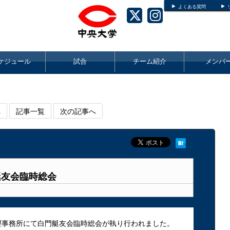
よくある質問
ケジュール
試合
チーム紹介
メンバ
へ
記事一覧
次の記事へ
艇友会臨時総会
管理事務所にて白門艇友会臨時総会が執り行われました。