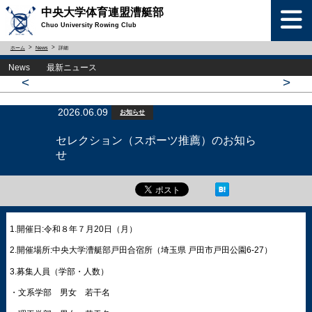
中央大学体育連盟漕艇部
Chuo University Rowing Club
ホーム
News
詳細
News 最新ニュース
<
>
2026.06.09
お知らせ
セレクション（スポーツ推薦）のお知ら
せ
1.開催日:令和８年７月20日（月）
2.開催場所:中央大学漕艇部戸田合宿所（埼玉県 戸田市戸田公園6-27）
3.募集人員（学部・人数）
・文系学部 男女 若干名