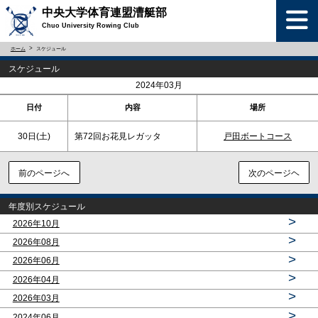
中央大学体育連盟漕艇部
Chuo University Rowing Club
ホーム
スケジュール
スケジュール
<
>
2024年03月
日付
内容
場所
30日(
土
)
第72回お花見レガッタ
戸田ボートコース
前のページへ
次のページヘ
年度別スケジュール
>
2026年10月
>
2026年08月
>
2026年06月
>
2026年04月
>
2026年03月
>
2024年06月