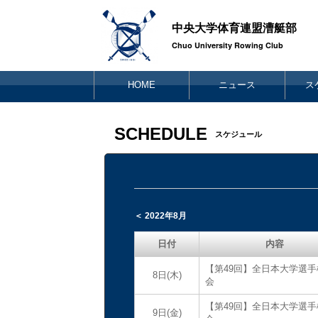
中央大学体育連盟漕艇部
Chuo University Rowing Club
HOME
ニュース
ス
SCHEDULE
スケジュール
＜ 2022年8月
日付
内容
【第49回】全日本大学選手
8日(木)
会
【第49回】全日本大学選手
9日(金)