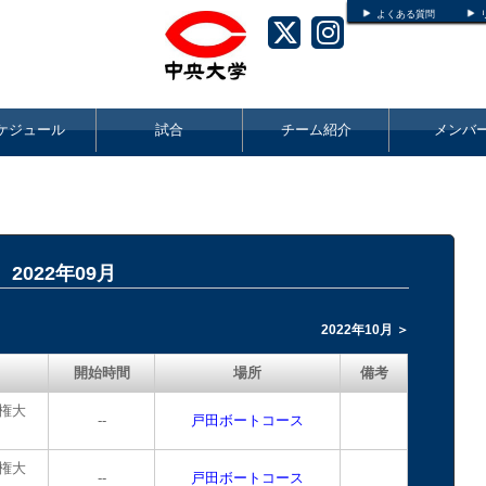
よくある質問
ケジュール
試合
チーム紹介
メンバ
2022年09月
2022年10月 ＞
開始時間
場所
備考
権大
--
戸田ボートコース
権大
--
戸田ボートコース