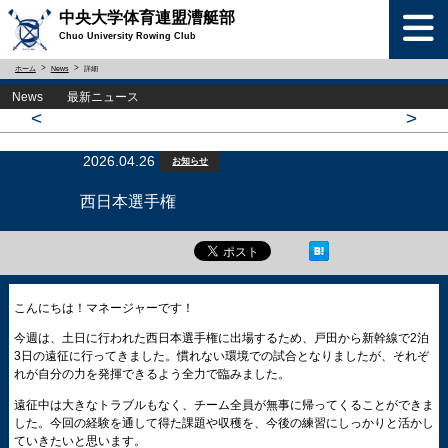
中央大学体育連盟漕艇部
Chuo University Rowing Club
ホーム
News
詳細
News 最新ニュース
<
>
2026.04.26
お知らせ
西日本選手権
こんにちは！マネージャーです！
今週は、土日に行われた西日本選手権に出場するため、戸田から新幹線で2泊
3日の遠征に行ってきました。慣れない環境での試合となりましたが、それぞ
れが自分の力を発揮できるよう全力で臨みました。
遠征中は大きなトラブルもなく、チーム全員が無事に帰ってくることができま
した。今回の経験を通して得た課題や収穫を、今後の練習にしっかりと活かし
ていきたいと思います。