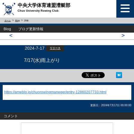
中央大学体育連盟漕艇部
Chuo University Rowing Club
ホーム
Blog
詳細
Blog ブログ更新情報
<
>
2024-7-17
リリース
7/17(水)雨上がり
https://ameblo.jp/chuorowingmaneger/entry-12860207733.html
更新日：2024年7月17日 00:00:00
コメント