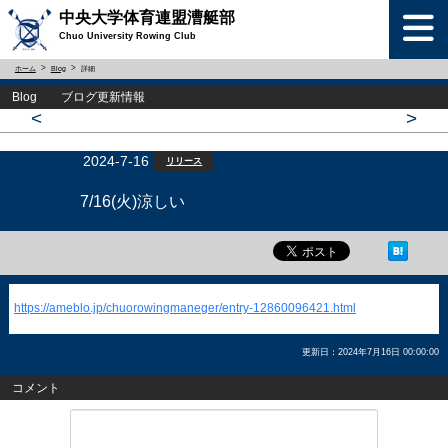
中央大学体育連盟漕艇部
Chuo University Rowing Club
ホーム
Blog
詳細
Blog ブログ更新情報
<
>
2024-7-16
リリース
7/16(火)涼しい
https://ameblo.jp/chuorowingmaneger/entry-12860096421.html
更新日：2024年7月16日 00:00:00
コメント