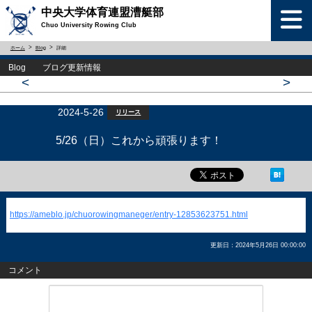
中央大学体育連盟漕艇部
Chuo University Rowing Club
ホーム
Blog
詳細
Blog ブログ更新情報
<
>
2024-5-26
リリース
5/26（日）これから頑張ります！
https://ameblo.jp/chuorowingmaneger/entry-12853623751.html
更新日：2024年5月26日 00:00:00
コメント