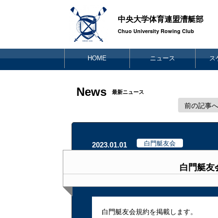
中央大学体育連盟漕艇部
Chuo University Rowing Club
HOME
ニュース
ス
News
最新ニュース
前の記事
白門艇友会
2023.01.01
白門艇友
白門艇友会規約を掲載します。