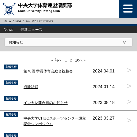
中央大学体育連盟漕艇部
Chuo University Rowing Club
ホーム
News
ニュースカテゴリ(お知らせ)
News 最新ニュース
« 前へ
1
2
次へ »
お知らせ
>
2024.04.01
第70回 学員体育会総合祝勝会
お知らせ
>
2024.01.14
必勝祈願
お知らせ
>
2023.08.18
インカレ前合宿のお知らせ
お知らせ
>
2023.03.27
中央大学CHUOスポーツセンター設立
記念シンポジウム
お知らせ