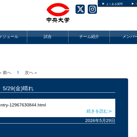
よくある質問
ケジュール
試合
チーム紹介
メンバ
« 前へ
1
次へ »
5/29(金)晴れ
entry-12967630844.html
続きを読む≫
2026年5月29日