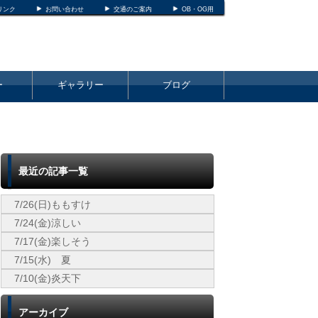
リンク
お問い合わせ
交通のご案内
OB・OG用
ー
ギャラリー
ブログ
最近の記事一覧
7/26(日)ももすけ
7/24(金)涼しい
7/17(金)楽しそう
7/15(水) 夏
7/10(金)炎天下
アーカイブ