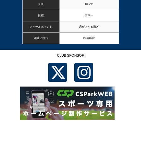
身長
180cm
目標
日本一
アピールポイント
肩が上がる漕ぎ
趣味／特技
映画鑑賞
CLUB SPONSOR