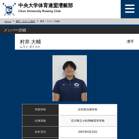
中央大学体育連盟漕艇部
Chuo University Rowing Club
ホーム
選手・スタッフ紹介
選手・スタッフ詳細
メンバー詳細
村井 大輔
漕手
ムライ ダイスケ
学部学科
法学部法律学科
出身高校
石川県立小松明峰高等学校
生年月日
2007年6月22日