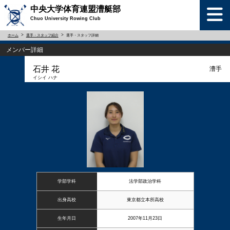
中央大学体育連盟漕艇部
Chuo University Rowing Club
ホーム
選手・スタッフ紹介
選手・スタッフ詳細
メンバー詳細
石井 花
漕手
イシイ ハナ
学部学科
法学部政治学科
出身高校
東京都立本所高校
生年月日
2007年11月23日