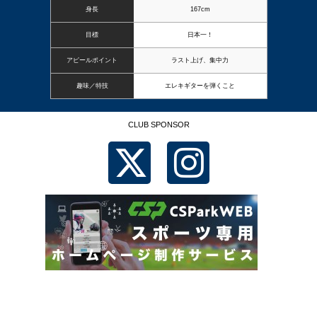
身長
167cm
目標
日本一！
アピールポイント
ラスト上げ、集中力
趣味／特技
エレキギターを弾くこと
CLUB SPONSOR