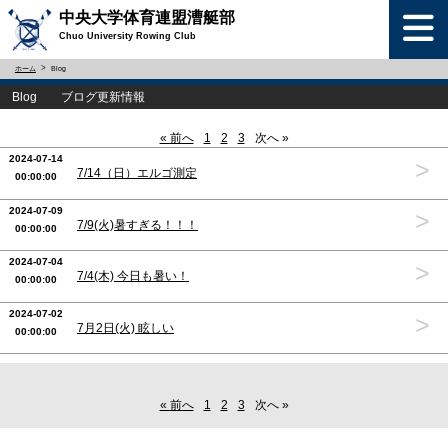
中央大学体育連盟漕艇部
Chuo University Rowing Club
ホーム
Blog
Blog ブログ更新情報
« 前へ
1
2
3
次へ »
2024-07-14
>
7/14（日）エルゴ測定
00:00:00
2024-07-09
>
7/9(火)暑すぎる！！！
00:00:00
2024-07-04
>
7/4(木) 今日も暑い！
00:00:00
2024-07-02
>
7月2日(火) 眩しい
00:00:00
« 前へ
1
2
3
次へ »