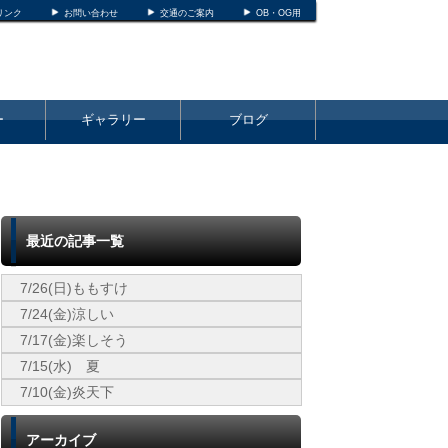
リンク
お問い合わせ
交通のご案内
OB・OG用
ー
ギャラリー
ブログ
最近の記事一覧
7/26(日)ももすけ
7/24(金)涼しい
7/17(金)楽しそう
7/15(水) 夏
7/10(金)炎天下
アーカイブ