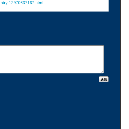
entry-12970637167.html