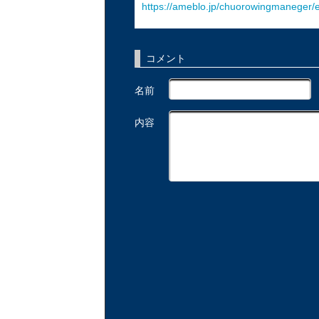
https://ameblo.jp/chuorowingmaneger/
コメント
名前
内容