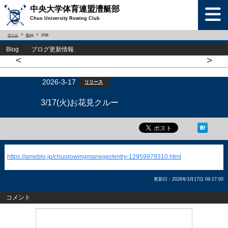
中央大学体育連盟漕艇部
Chuo University Rowing Club
ホーム
Blog
詳細
Blog ブログ更新情報
<
>
2026-3-17
リリース
3/17(火)お花見クルー
https://ameblo.jp/chuorowingmaneger/entry-12959979310.html
更新日：2026年3月17日 09:27:00
コメント