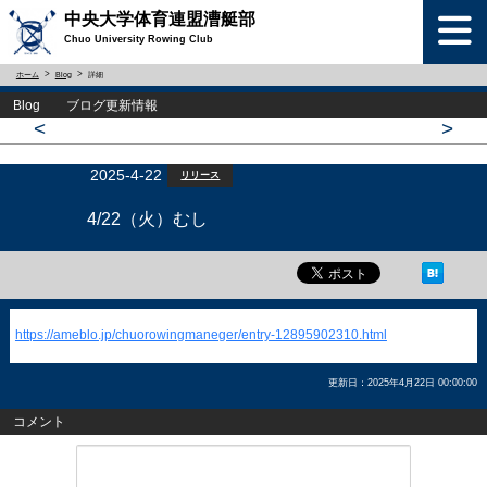
中央大学体育連盟漕艇部
Chuo University Rowing Club
ホーム
Blog
詳細
Blog ブログ更新情報
<
>
2025-4-22
リリース
4/22（火）むし
https://ameblo.jp/chuorowingmaneger/entry-12895902310.html
更新日：2025年4月22日 00:00:00
コメント