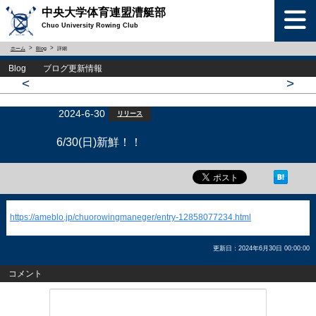
中央大学体育連盟漕艇部
Chuo University Rowing Club
ホーム
Blog
詳細
Blog ブログ更新情報
<
>
2024-6-30
リリース
6/30(日)新鮮！！
https://ameblo.jp/chuorowingmaneger/entry-12858077234.html
更新日：2024年6月30日 00:00:00
コメント